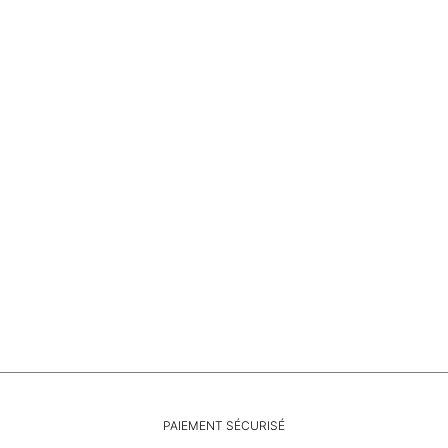
Le bijou de Melides
Vermelho Hotel • Melides Portugal
PAIEMENT SÉCURISÉ